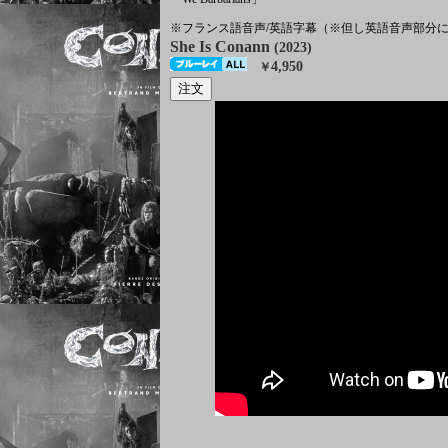
※フランス語音声/英語字幕（※但し英語音声部分
She Is Conann
(2023)
4,950
￥