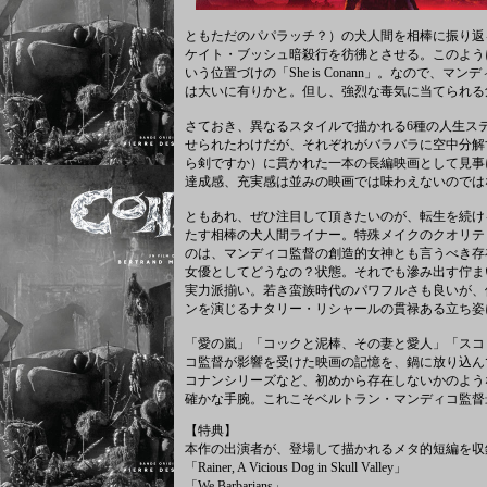
ともただのパパラッチ？）の犬人間を相棒に振り返る我
ケイト・ブッシュ暗殺行を彷彿とさせる。このよう
いう位置づけの「She is Conann」。なので
は大いに有りかと。但し、強烈な毒気に当てられる
さておき、異なるスタイルで描かれる6種の人生ス
せられたわけだが、それぞれがバラバラに空中分解
ら剣ですか）に貫かれた一本の長編映画として見事
達成感、充実感は並みの映画では味わえないのでは
ともあれ、ぜひ注目して頂きたいのが、転生を続け
たす相棒の犬人間ライナー。特殊メイクのクオリテ
のは、マンディコ監督の創造的女神とも言うべき存
女優としてどうなの？状態。それでも滲み出す佇ま
実力派揃い。若き蛮族時代のパワフルさも良いが、
ンを演じるナタリー・リシャールの貫禄ある立ち姿
「愛の嵐」「コックと泥棒、その妻と愛人」「スコ
コ監督が影響を受けた映画の記憶を、鍋に放り込んで煮し
コナンシリーズなど、初めから存在しないかのよう
確かな手腕。これこそベルトラン・マンディコ監督
【特典】
本作の出演者が、登場して描かれるメタ的短編を収
「Rainer, A Vicious Dog in Skull Valley」
「We Barbarians」