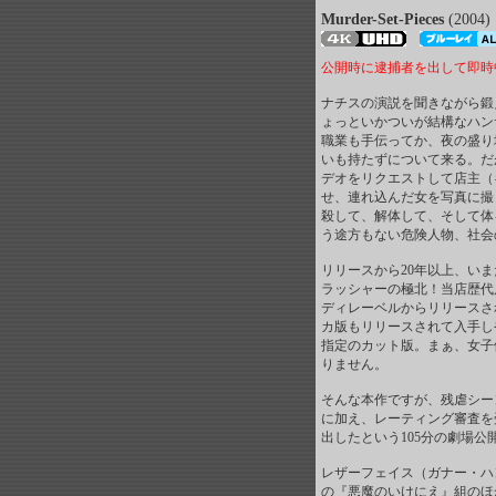
Murder-Set-Pieces
(2004)
公開時に逮捕者を出して即時
ナチスの演説を聞きながら鍛
ょっといかついが結構なハン
職業も手伝ってか、夜の盛り
いも持たずについて来る。だ
デオをリクエストして店主（
せ、連れ込んだ女を写真に撮
殺して、解体して、そして体
う途方もない危険人物、社会の
リリースから20年以上、い
ラッシャーの極北！当店歴代
ディレーベルからリリースさ
カ版もリリースされて入手し
指定のカット版。まぁ、女子
りません。
そんな本作ですが、残虐シー
に加え、レーティング審査を
出したという105分の劇場公
レザーフェイス（ガナー・ハ
の『悪魔のいけにえ』組のほ