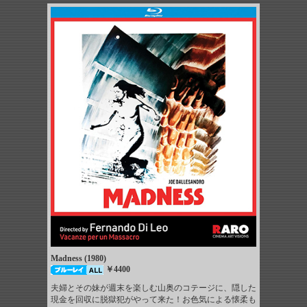
Madness (1980)
￥4400
夫婦とその妹が週末を楽しむ山奥のコテージに、隠した
現金を回収に脱獄犯がやって来た！お色気による懐柔も