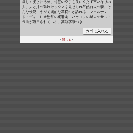
虚しく犯される妹、得意の空手も役に立たず言いなりの
夫、夫と妹の強制セックスを見せられ茫然自失の妻。そ
んな状況にやがて劇的な幕切れが訪れる！フェルナン
ド・ディ・レオ監督の犯罪劇。バカロフの過去のサント
ラ曲が流用されている。英語字幕つき
＜
閉じる
＞